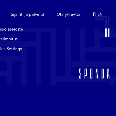
Sijainti ja palvelut
Ota yhteyttä
FI
EN
suojaseloste
eilmoitus
ies Settings