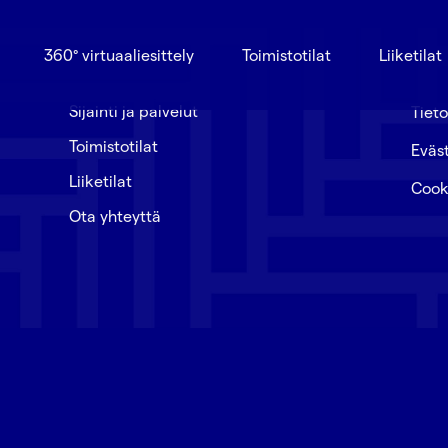
360° virtuaaliesittely
Toimistotilat
Liiketilat
Sijainti ja palvelut
Tieto
Toimistotilat
Eväst
Liiketilat
Cook
Ota yhteyttä